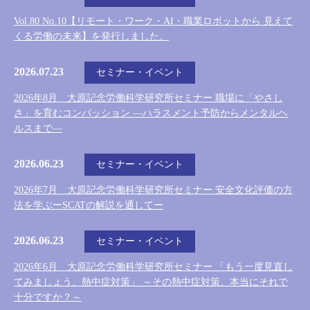
Vol.80 No.10【リモート・ワーク・AI・職業ロボットから 見えて
くる労働の未来】を発行しました。
2026.07.23
セミナー・イベント
2026年8月 大原記念労働科学研究所セミナー 職場に「やさし
さ」を育むコンパッション ―ハラスメント予防からメンタルヘ
ルスまで―
2026.06.23
セミナー・イベント
2026年7月 大原記念労働科学研究所セミナー 安全文化評価の方
法を学ぶーSCATの解説を通してー
2026.06.23
セミナー・イベント
2026年6月 大原記念労働科学研究所セミナー 「もう一度見直し
てみましょう、熱中症対策」 ～その熱中症対策、本当にそれで
十分ですか？～