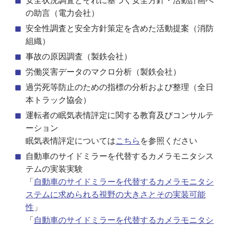
安全状況調査とそれに基づく安全方針・活動計画へ
の助言（電力会社）
安全性調査と安全方針策定を含めた活動提案（消防
組織）
事故の原因調査（製鉄会社）
労働災害データのマクロ分析（製鉄会社）
過労死等防止のための指標の分析および整理（全日
本トラック協会）
運転者の眠気表情評定に関する教育及びコンサルテ
ーション
眠気表情評定については
こちら
を参照ください
自動車のサイドミラーを代替するカメラモニタシス
テムの実装実験
「
自動車のサイドミラーを代替するカメラモニタシ
ステムに求められる視野の大きさとその実装可能
性
」
「
自動車のサイドミラーを代替するカメラモニタシ