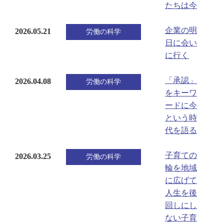
たちは今
企業の明
2026.05.21
労働の科学
日に会い
に行く
「承認」
2026.04.08
労働の科学
をキーワ
ードに今
という時
代を語る
子育ての
2026.03.25
労働の科学
輪を地域
に広げて
人生を後
回しにし
ない子育