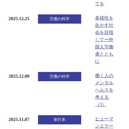
てを
多様性を
2025.12.25
労働の科学
生かす社
会を目指
してー外
国人労働
者ととも
に
働く人の
2025.12.09
労働の科学
メンタル
ヘルスを
考える
（3）
ヒューマ
2025.11.07
単行本
ンエラー