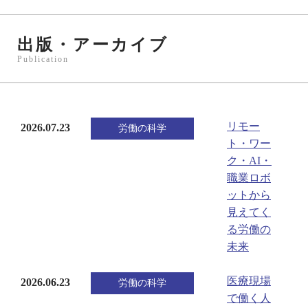
出版・アーカイブ
Publication
リモー
2026.07.23
労働の科学
ト・ワー
ク・AI・
職業ロボ
ットから
見えてく
る労働の
未来
医療現場
2026.06.23
労働の科学
で働く人