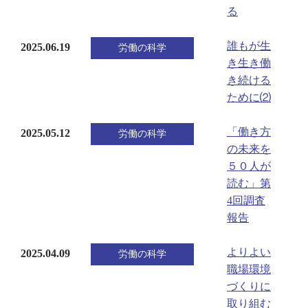
る
誰もが生
2025.06.19
労働の科学
き生き働
き続ける
ために⑵
「働き方
2025.05.12
労働の科学
の未来を
５０人が
読む」第
4回調査
報告
よりよい
2025.04.09
労働の科学
職場環境
づくりに
取り組む