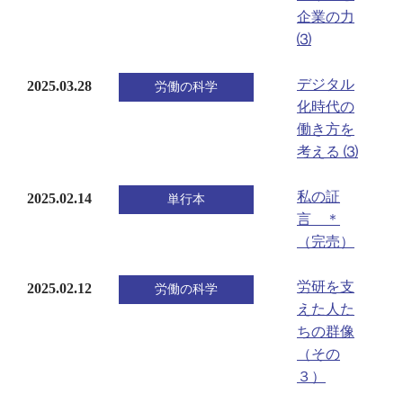
企業の力
⑶
デジタル
2025.03.28
労働の科学
化時代の
働き方を
考える ⑶
私の証
2025.02.14
単行本
言 ＊
（完売）
労研を支
2025.02.12
労働の科学
えた人た
ちの群像
（その
３）