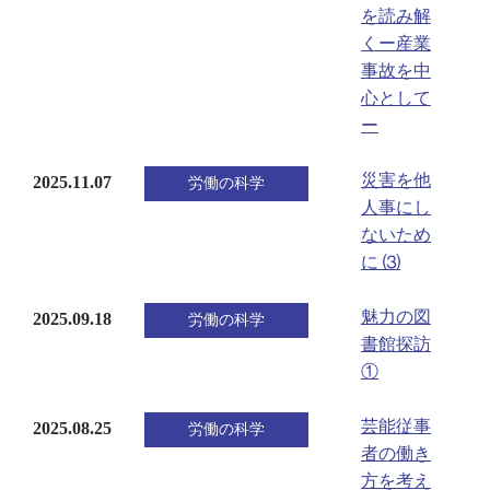
を読み解
くー産業
事故を中
心として
ー
災害を他
2025.11.07
労働の科学
人事にし
ないため
に ⑶
魅力の図
2025.09.18
労働の科学
書館探訪
①
芸能従事
2025.08.25
労働の科学
者の働き
方を考え