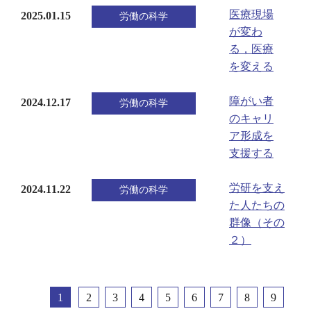
医療現場
2025.01.15
労働の科学
が変わ
る，医療
を変える
障がい者
2024.12.17
労働の科学
のキャリ
ア形成を
支援する
労研を支え
2024.11.22
労働の科学
た人たちの
群像（その
２）
1
2
3
4
5
6
7
8
9