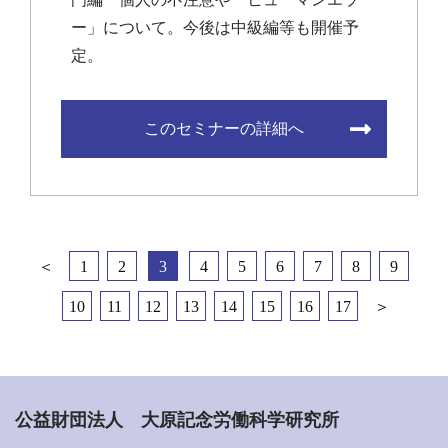
ー」について。今後は中級編等も開催予
定。
このセミナーの詳細へ
＜
1
2
3
4
5
6
7
8
9
10
11
12
13
14
15
16
17
＞
公益財団法人 大原記念労働科学研究所