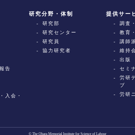
研究分野・体制
提供サー
研究部
調査
研究センター
教育
研究員
講師
協力研究者
維持
出版
報告
セミ
労研
ブ
労研
・入会・
© The Ohara Memorial Institute for Science of Labour