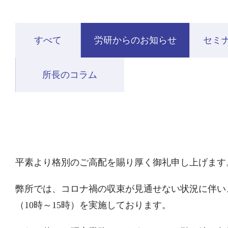
すべて
労研からのお知らせ
セミ
所長のコラム
平素より格別のご高配を賜り厚く御礼申し上げます
弊所では、コロナ禍の収束が見通せない状況に伴い
（
10
時～
15
時）を実施しております。