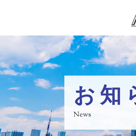
お知
News