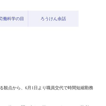
労働科学の目
ろうけん余話
る観点から、
6
月
1
日より職員交代で時間短縮勤務