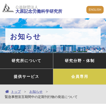
公益財団法人
ENGLISH
大原記念労働科学研究所
お知らせ
研究所について
研究分野・体制
提供サービス
会員専用
トップ
お知らせ
緊急事態宣言期間中の定期刊行物の発送について